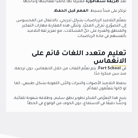
تُعدّ
طريقة سنغافورة
معترفًا بها عالميًا لفعاليتها ونتائجها.
ترتكز على مبدأ بسيط:
الفهم قبل الحفظ
.
يتعلّم التلاميذ الرياضيات بشكل تدريجي، بالانتقال من المحسوس
إلى التصوّري ثم إلى المجرّد. وتُنمّي هذه المقاربة مهارات التفكير
والمنطق والقدرة على حلّ المشكلات، مع تعزيز ثقة التلاميذ
بأنفسهم في مادة الرياضيات.
تعليم متعدد اللغات قائم على
الانغماس
في
Fort School
، يتم تعلّم اللغات من خلال الانغماس، دون ترجمة،
منذ سن مبكرة جدًا.
يحفظ التلاميذ الأصوات والنبرات والبُنى اللغوية بشكل طبيعي، كما
لو كانوا يتعلّمون لغة أم.
يتيح هذا التعرّض المبكر تطوير نطق سليم، وطلاقة شفوية تلقائية،
وحسًّا دقيقًا في الاستماع، دون الخوف من الوقوع في الخطأ.