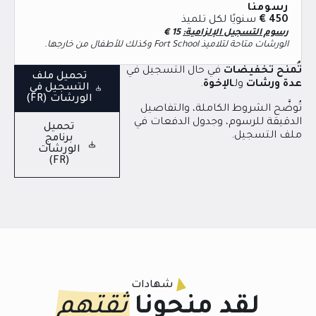
رسومنا
450 €
سنويًا لكل تلميذ
رسوم التسجيل الإلزامية:
15
€
الورشات متاحة لتلاميذ Fort School وكذلك للأطفال من خارجها.
تُمنح تخفيضات
في حال التسجيل في
تحميل ملف
عدة ورشات
ولـ
الإخوة
.
التسجيل في
الورشات (FR)
تُوضَّح الشروط الكاملة، والتفاصيل
الدقيقة للرسوم، وجدول الدفعات في
تحميل
ملف التسجيل.
برنامج
الورشات
(FR)
شهادات
لقد منحونا
ثقتهم