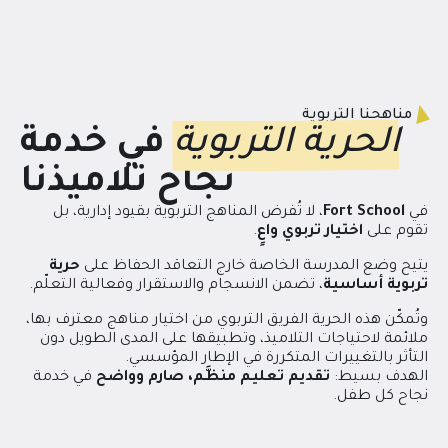
مناهجنا التربوية
الحرية التربوية
في خدمة
نجاح تلاميذنا
في
Fort School
، لا تُفرض المناهج التربوية بقيود إدارية، بل
تقوم على
اختيار تربوي واعٍ
.
يتيح وضع المدرسة الخاصة خارج التعاقد الحفاظ على
حرية
تربوية أساسية
، تضمن الانسجام والاستقرار وفعالية التعلّم.
وتُمكّن هذه الحرية الفريق التربوي من اختيار مناهج معترف بها،
ملائمة لاحتياجات التلاميذ، وتطبيقها على المدى الطويل دون
التأثر بالتغييرات المتكررة في الإطار المؤسسي.
الهدف بسيط:
تقديم تعليم منظَّم، صارم وواضح
في خدمة
نجاح كل طفل.