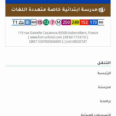
مدرسة ابتدائية خاصة متعددة اللغات
T1
B
15
12
7
250
249
152
173
115 rue Danielle Casanova 93300 Aubervilliers, France
| www.fort-school.com |
09 84 17 54 10 |
SIRET 53979335600012 |
UAI 0932574T
التنقل
الرئيسية
مدرستنا
برامجنا
التسجيلات المبدئية