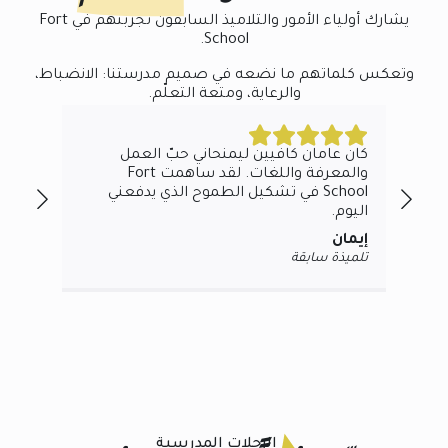
يشارك أولياء الأمور والتلاميذ السابقون تجربتهم في Fort
School.
وتعكس كلماتهم ما نضعه في صميم مدرستنا: الانضباط،
والرعاية، ومتعة التعلّم.
.
كان عامان كافيين ليمنحاني حبّ العمل
فري
والمعرفة واللغات. لقد ساهمت Fort
بهذ
School في تشكيل الطموح الذي يدفعني
الق
اليوم.
كبي
إيمان
فوز
تلميذة سابقة
وليّ
الرحلات المدرسية