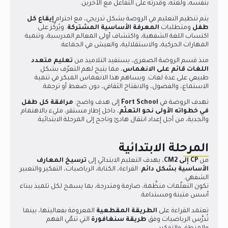
بنفسه، ولغته، وقدرته على التفاعل مع الآخرين.
يتم تنظيم التعليم في الروضة بشكل تدريجي، مع احترام
إيقاع كل
طفل
ومتطلبات
المعرفة الأساسية المشتركة
. ويُركَّز على
اكتساب اللغة الشفهية، واكتشاف أولى المعالم المدرسية، وتنمية
المهارات الحركية، والاستقلالية، والعيش في الجماعة.
منذ قسم الروضة الصغرى، يستفيد التلاميذ من
تعليم متعدد
اللغات قائم على الانغماس
، مما يتيح لهم التعرّف بشكل
طبيعي على عدة لغات. ويساهم هذا الانغماس المبكر في تنمية
الاستماع، والفضول، والانفتاح الثقافي، دون ضغط أو ترجمة.
تهدف الروضة في
Fort School
إلى هدف واضح:
مرافقة كل طفل
في خطواته الأولى نحو التعلّم
، داخل إطار مستقر، مليء بالاهتمام
والجدية، من أجل إعداد انتقال هادئ وناجح إلى المرحلة الابتدائية.
المرحلة الابتدائية
من
CP إلى CM2
، يهدف التعليم الابتدائي إلى
ترسيخ المعارف
الأساسية بشكل دائم
: القراءة، الكتابة، الرياضيات، التفكير والتعبير
الشفهي.
تكون التعلّمات منظَّمة، صارمة ومتدرجة، بما يسمح لكل تلميذ ببناء
أسس متينة ومستدامة.
تعتمد القراءة على
الطريقة المقطعية
المعروفة بفعاليتها، بينما
تُدرَّس الرياضيات وفق
طريقة سنغافورة
التي تنمّي الفهم