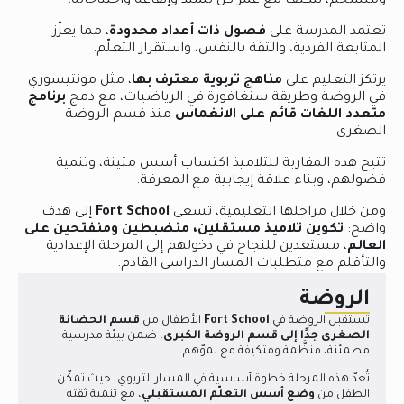
ومنسجم، يتكيف مع عمر كل تلميذ وإيقاعه واحتياجاته.
تعتمد المدرسة على
فصول ذات أعداد محدودة
، مما يعزّز
المتابعة الفردية، والثقة بالنفس، واستقرار التعلّم.
يرتكز التعليم على
مناهج تربوية معترف بها
، مثل مونتيسوري
في الروضة وطريقة سنغافورة في الرياضيات، مع دمج
برنامج
متعدد اللغات قائم على الانغماس
منذ قسم الروضة
الصغرى.
تتيح هذه المقاربة للتلاميذ اكتساب أسس متينة، وتنمية
فضولهم، وبناء علاقة إيجابية مع المعرفة.
ومن خلال مراحلها التعليمية، تسعى
Fort School
إلى هدف
واضح:
تكوين تلاميذ مستقلين، منضبطين ومنفتحين على
العالم
، مستعدين للنجاح في دخولهم إلى المرحلة الإعدادية
والتأقلم مع متطلبات المسار الدراسي القادم.
الروضة
تستقبل الروضة في
Fort School
الأطفال من
قسم الحضانة
الصغرى جدًا إلى قسم الروضة الكبرى
، ضمن بيئة مدرسية
مطمئنة، منظَّمة ومتكيفة مع نموّهم.
تُعدّ هذه المرحلة خطوة أساسية في المسار التربوي، حيث تمكّن
الطفل من
وضع أسس التعلّم المستقبلي
، مع تنمية ثقته