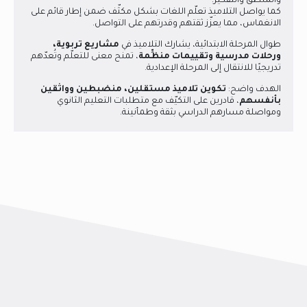
والمنطق والتفكير.
كما يواصل التلاميذ تعلّم اللغات بشكل مكثّف ضمن إطار قائم على
الانغماس، مما يعزّز ثقتهم وقدرتهم على التواصل.
طوال المرحلة الابتدائية، يشارك التلاميذ في
مشاريع تربوية،
ورحلات مدرسية وتقييمات منظِّمة
، تمنح معنى للتعلّم وتُعدّهم
تدريجيًا للانتقال إلى المرحلة الإعدادية.
الهدف واضح:
تكوين تلاميذ مستقلين، منضبطين وواثقين
بأنفسهم
، قادرين على التكيّف مع متطلبات التعليم الثانوي
ومواصلة مسارهم الدراسي بثقة وطمأنينة.