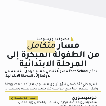
فصولنا ورسومنا
مسار
متكامل
من الطفولة المبكرة إلى
المرحلة الابتدائية
تقدّم
Fort School
فصولًا تغطي جميع مراحل التعليم من
الروضة إلى المرحلة الابتدائية
.
تندرج كل فئة ضمن تدرّج تربوي منسجم، مع أعداد مضبوطة
وإطار منظَّم، بما يتيح مرافقة كل تلميذ وفق عمره ومستواه.
مونتيسوري
مسار مونتيسوري
منهجية تربوية خاصة، تركّز على استقلالية الطفل وإيقاعه قبل