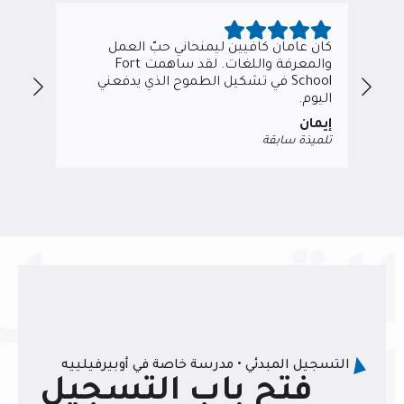
.
كان عامان كافيين ليمنحاني حبّ العمل
فري
والمعرفة واللغات. لقد ساهمت Fort
بهذ
School في تشكيل الطموح الذي يدفعني
الق
اليوم.
كبي
إيمان
فوز
تلميذة سابقة
وليّ
التسجيل
المبدئي
التسجيل المبدئي • مدرسة خاصة في أوبيرفيلييه
فتح باب التسجيل