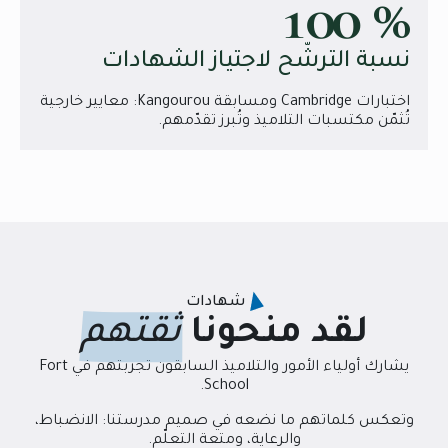
100
%
نسبة الترشّح لاجتياز الشهادات
اختبارات Cambridge ومسابقة Kangourou: معايير خارجية
تُثمّن مكتسبات التلاميذ وتُبرز تقدّمهم.
شهادات
لقد منحونا
ثقتهم
يشارك أولياء الأمور والتلاميذ السابقون تجربتهم في Fort
School.
وتعكس كلماتهم ما نضعه في صميم مدرستنا: الانضباط،
والرعاية، ومتعة التعلّم.