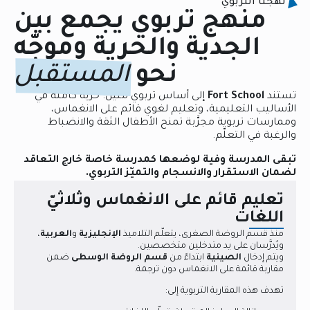
نهجنا التربوي
منهج تربوي يجمع بين
الجدية والحرية وموجّه
نحو
المستقبل
تستند
Fort School
إلى أساس تربوي متين: حرية كاملة في
الأساليب التعليمية، وتعليم لغوي قائم على الانغماس،
وممارسات تربوية مجرَّبة تمنح الأطفال الثقة والانضباط
والرغبة في التعلّم.
تبقى المدرسة وفية لوضعها كمدرسة خاصة خارج التعاقد
لضمان الاستقرار والانسجام والتميّز التربوي.
تعليم قائم على الانغماس وثلاثيّ
اللغات
منذ قسم الروضة الصغرى، يتعلّم التلاميذ
الإنجليزية
و
العربية
،
ويُدرَّسان على يد متدخلين متخصصين.
ويتم إدخال
الصينية
ابتداءً من
قسم الروضة الوسطى
ضمن
مقاربة قائمة على الانغماس دون ترجمة.
تهدف هذه المقاربة التربوية إلى: