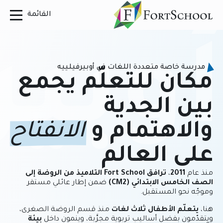
أوبير
مدرسة خاصة متعددة اللغات في أوبيرفيلييه
مكان للتعلّم يجمع
بين الجدية
والاهتمام و
الانفتاح
على العالم
منذ عام
2011
،
ترافق Fort School التلاميذ من الروضة إلى
الصف الخامس الابتدائي (CM2)
ضمن إطار عائلي مستقر
وموجّه نحو المستقبل.
هنا،
يتعلّم الأطفال ثلاث لغات
منذ قسم الروضة الصغرى،
ويتقدّمون بفضل أساليب تربوية مجرَّبة، وينمون داخل
بيئة