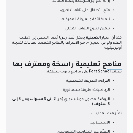
إزالة الحواجز المرتبطة بتعلّم اللغات،
فتح الأطفال على ثقافات أخرى،
تنمية الثقة والمرونة المعرفية،
تثمين التنوع الثقافي المحلي.
كما أن اختيار
الصينية
يحمل بُعدًا رمزيًا أيضًا: السعي إلى «طلب
العلم ولو في الصين»، مع الاعتراف بالطابع المتعدد الثقافات لمدينة
أوبيرفيلييه.
مناهج تعليمية راسخة ومعترف بها
تعتمد
Fort School
على مراجع تربوية منظَّمة:
القراءة: الطريقة المقطعية
الرياضيات: طريقة سنغافورة
الروضة: فصول مونتيسوري (من
2 إلى 3 سنوات
ومن
3 إلى
6 سنوات
)
تُعزّز هذه المقاربات:
الاستقلالية،
التعلّم عبر الممارسة الملموسة،