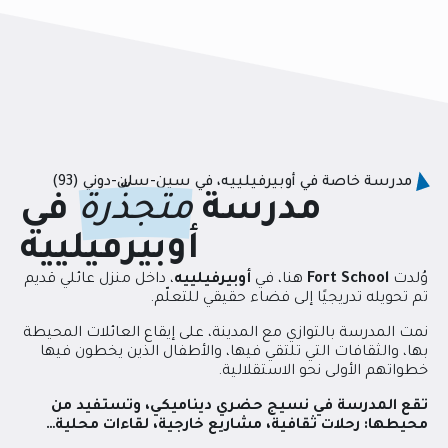
مدرسة خاصة في أوبيرفيلييه، في سين-سان-دوني (93)
مدرسة
متجذّرة
في
أوبيرفيلييه
وُلدت
Fort School
هنا، في
أوبيرفيلييه
، داخل منزل عائلي قديم
تم تحويله تدريجيًا إلى فضاء حقيقي للتعلّم.
نمت المدرسة بالتوازي مع المدينة، على إيقاع العائلات المحيطة
بها، والثقافات التي تلتقي فيها، والأطفال الذين يخطون فيها
خطواتهم الأولى نحو الاستقلالية.
تقع المدرسة في نسيج حضري ديناميكي، وتستفيد من
محيطها: رحلات ثقافية، مشاريع خارجية، لقاءات محلية…