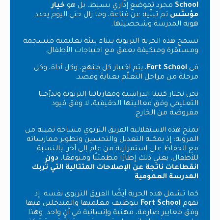
School
مجرد تموضع إداري بسيط. بل هو
خيار
مؤسِّس
تم تبنّيه عن قناعة، وما زال حتى اليوم يحدد
هوية المدرسة وشخصيتها.
تسمح هذه الحرية التربوية ببناء بيئة تعليمية منسجمة
ومستقرة ومتكيفة بعمق مع احتياجات الأطفال.
في
Fort School
، يتم اختيار كل منهج، وكل أداة، وكل
مرحلة من مراحل التعلّم بعناية وقصد.
نحن نختار كتبنا الدراسية ومقارباتنا التربوية وتدرّجنا
التعليمي وفق فعاليتها الحقيقية، لا وفق قيود
مفروضة من الخارج.
تمنح هذه الاستقلالية الفريق التربوي مساحة ثمينة من
المرونة: إذ يمكنه التعديل والتحسين وتطوير ممارساته
مع الحفاظ على استمرارية من عام إلى آخر. بالنسبة
للأطفال، يعني ذلك إطارًا مطمئنًا ومتوقعًا،
دون
انقطاعات ناتجة عن الإصلاحات المتتالية التي تُربك
المدرسة العمومية
.
كما تشمل هذه الحرية أيضًا الفريق التربوي نفسه: إذ
تقوم
Fort School
بتوظيف معلميها والمتدخلين فيها
وفق معايير صارمة، مهنية وإنسانية في آنٍ واحد. وهذا