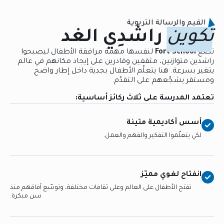
القيم والرسالة التربوية
تكوين
راشدِي الغد
تضع
Fort School
لنفسها مهمة مرافقة الأطفال ليصبحوا
راشدين متوازنين، مثقفين وقادرين على إيجاد مكانهم في عالم
يتغير بسرعة. هنا يتعلّم الأطفال بجدية داخل إطار واضح
ومستقر يشجّعهم على التقدّم.
تعتمد المدرسة على ثلاث ركائز أساسية:
أسس أكاديمية متينة
لكي يتعلّموا التفكير والفهم والعمل.
انفتاح لغوي مميّز
تفتح الأطفال على العالم وعلى ثقافات مختلفة، وتوسّع آفاقهم منذ
سن مبكرة.