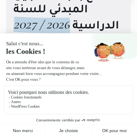
المبدئي للسنة
2026 / 2027
الدراسية
تم فتح باب التسجيل المبدئي للالتحاق بـ Fort
School
، مدرستنا الخاصة خارج التعاقد الواقعة في
أوبيرفيلييه، في إقليم سين-سان-دوني (93).
نستقبل أطفالكم
من مرحلة الروضة إلى CM2
في إطار
تربوي يجمع بين الانضباط والرعاية والتعدد اللغوي.
لبدء الإجراءات،
املؤوا ببساطة استمارة التسجيل
عبر الإنترنت ضمن المواعيد المحددة
. ونظرًا لأن عدد
الأماكن محدود، ننصح العائلات بالتسجيل في أقرب
وقت ممكن.
التسجيل المبدئي 2026/2027
نشر ملفات التسجيل عبر الإنترنت
من 6 يناير إلى
20 فبراير 2026