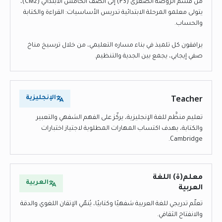
من قسم الروضة الصغرى (PS) إلى الصف الخامس الابتدائي (CM2)،
يتولى معلمو المرحلة الابتدائية تدريس الأساسيات: القراءة والكتابة
والحساب.
يرافقون كل تلميذ في بناء مساره التعليمي، من خلال ترسيخ مناخ
صفي إيجابي، يجمع بين الجدية والتنظيم.
Teacher
الإنجليزية
تعليم منظَّم للغة الإنجليزية، يركّز على الفهم الشفهي والتعبير
والكتابة، بهدف اكتساب المهارات المطلوبة لاجتياز اختبارات
Cambridge.
معلم(ة) اللغة
العربية
العربية
تعلّم تدريجي للغة العربية شفهيًا وكتابيًا، يُنمّي الإتقان اللغوي والدقة
والانفتاح الثقافي.