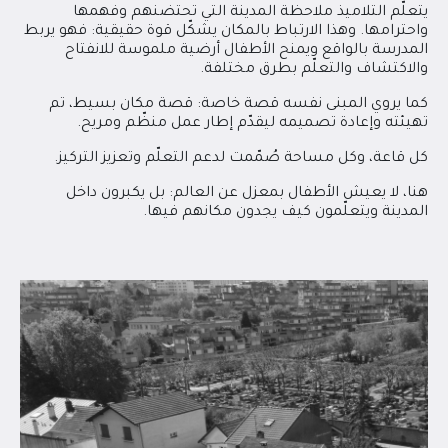
يتعلّم التلاميذ ملاحظة المدينة التي تحتضنهم وفهمها
واحترامها. وهذا الارتباط بالمكان يشكّل قوة حقيقية: فهو يربط
المدرسة بالواقع ويمنح الأطفال أرضية ملموسة للانفتاح
والاكتشاف والتعلّم بطرق مختلفة.
كما يروي المبنى نفسه قصة خاصة: قصة مكان بسيط، تم
تهيئته وإعادة تصميمه ليقدّم إطار عمل منظّم ومريح.
كل قاعة، وكل مساحة صُمّمت لدعم التعلّم وتعزيز التركيز.
هنا، لا يعيش الأطفال بمعزل عن العالم: بل يكبرون داخل
المدينة ويتعلّمون كيف يجدون مكانهم فيها.