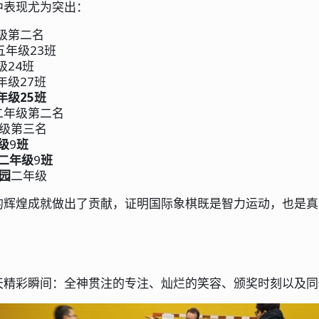
中表现尤为突出：
级第二名
五年级23班
级24班
年级27班
年级25班
学二年级第二名
年级第三名
级
9
班
二年级
9
班
园
二年级
的辉煌成就做出了贡献，证明国际象棋既是智力运动，也是真
天精彩瞬间：全神贯注的专注、灿烂的笑容、颁奖时刻以及同