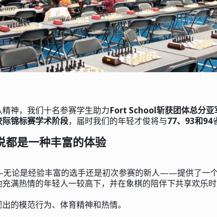
队精神，我们十名参赛学生助力
Fort School斩获团体总分亚
校际锦标赛学术阶段
，届时我们的年轻才俊将与
77、93和94
来说都是一种丰富的体验
—无论是经验丰富的选手还是初次参赛的新人——提供了一
他充满热情的年轻人一较高下，并在象棋的陪伴下共享欢乐时
现出的模范行为、体育精神和热情。