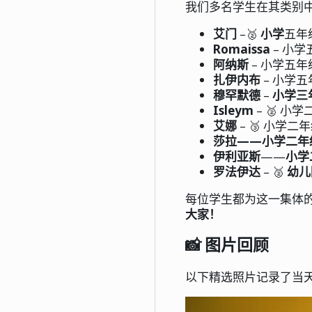
我们多名学生在其类别
艾门
–🥈
小学
五年
Romaissa
– 小学
阿纳斯
– 小学五年
扎伊内布
– 小学五
穆罕默德
–
小学三
Isleym
– 🥈 小
艾娜
– 🥉 小学二
莎拉——小学二年
伊利亚斯
——
小学
罗法伊达
– 🥈
幼儿
每位学生都为这一集体
大家！
📸 图片回顾
以下精选照片记录了当