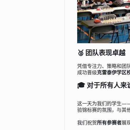
🥈 团队表现卓越
凭借专注力、策略和团
成功晋级
克雷泰伊学区
🎓 对于所有人
这一天为我们的学生—
验锦标赛的氛围，与其
我们祝贺
所有参赛者
展