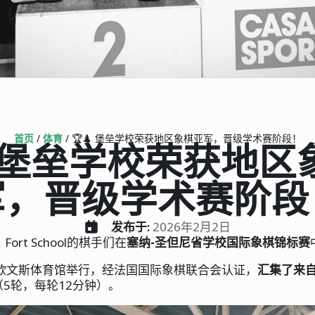
首页
/
体育
/
🏆♟️ 堡垒学校荣获地区象棋亚军，晋级学术赛阶段！
️ 堡垒学校荣获地
军，晋级学术赛阶段
发布于: 
2026年2月2日
，Fort School的棋手们在
塞纳-圣但尼省学校国际象棋锦标赛
·欧文斯体育馆举行，经法国国际象棋联合会认证，
汇集了来自
5轮，每轮12分钟）。