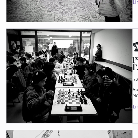
Li

p
l
5 
Ap
él
Li