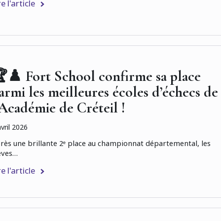
re l'article
♟️ Fort School confirme sa place
armi les meilleures écoles d’échecs de
’Académie de Créteil !
avril 2026
rès une brillante 2ᵉ place au championnat départemental, les
èves…
re l'article