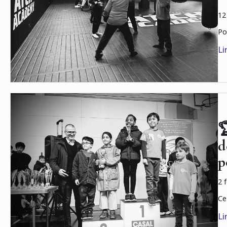
12
Po
Li

d
p
2 
Ce
Li