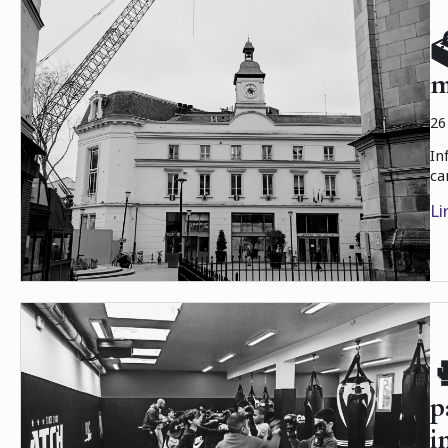

m
26
In
ca
Li

p
i