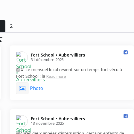
1
2
k
Fort School • Aubervilliers️
31 décembre 2025
📰🫒 Le mensuel local revient sur un temps fort vécu à
Fort School : la
Read more
Photo
Fort School • Aubervilliers️
13 novembre 2025
🎒Après deux années d’interruption, certains enfants de