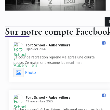
Sur notre compte Faceboo
Fort School • Aubervilliers️
8 janvier 2026
La cour de récréation reprend vie après une courte
pause. Ce matin ont résonné les
Read more
Photo
Fort School • Aubervilliers️
13 novembre 2025
[Sortie scolaire] 🎨 Les élèves d'élémentaire ont exploré