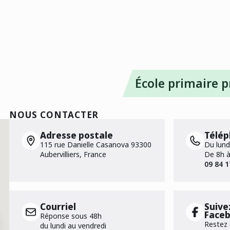
École primaire p
NOUS CONTACTER
Adresse postale
Télé
115 rue Danielle Casanova 93300
Du lund
Aubervilliers, France
De 8h 
09 84 1
Courriel
Suive
Faceb
Réponse sous 48h
Restez 
du lundi au vendredi