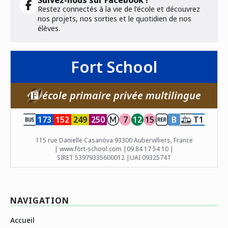
Suivez-nous sur Facebook !
Restez connectés à la vie de l'école et découvrez
nos projets, nos sorties et le quotidien de nos
élèves.
Fort School
école primaire privée multilingue
173
152
249
250
7
12
15
B
T1
115 rue Danielle Casanova 93300 Aubervilliers, France
| www.fort-school.com |
09 84 17 54 10 |
SIRET 53979335600012 |
UAI 0932574T
NAVIGATION
Accueil